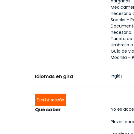
cargados.
Medicamen
necesario 
Snacks – Pa
Documentos
necesario.
Tarjeta de
Umbrella o 
Guía de vi
Mochila – 
Idiomas en gira
Inglés
Escribir reseña
Qué saber
No es acces
Plazas para