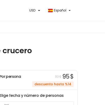
USD
Español
e crucero
95 $
Por persona
110 $
descuento hasta %14
Elige fecha y número de personas