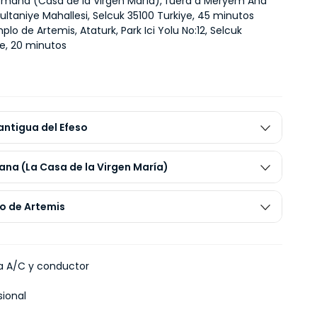
mana (Casa de la Virgen María), fuera a Meryem Ana 
ultaniye Mahallesi, Selcuk 35100 Turkiye, 45 minutos
plo de Artemis, Ataturk, Park Ici Yolu No:12, Selcuk 
ye, 20 minutos
antigua del Efeso
na (La Casa de la Virgen María)
lo de Artemis
a A/C y conductor
sional