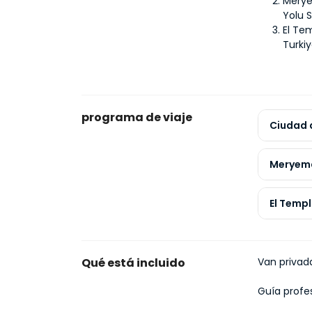
Merye
Yolu S
El Tem
Turki
programa de viaje
Ciudad 
Meryema
El Temp
Qué está incluido
Van privad
Guía profe