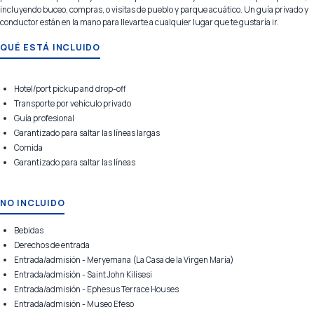
incluyendo buceo, compras, o visitas de pueblo y parque acuático. Un guía privado y
conductor están en la mano para llevarte a cualquier lugar que te gustaría ir.
QUÉ ESTÁ INCLUIDO
Hotel/port pickup and drop-off
Transporte por vehículo privado
Guía profesional
Garantizado para saltar las líneas largas
Comida
Garantizado para saltar las líneas
NO INCLUIDO
Bebidas
Derechos de entrada
Entrada/admisión - Meryemana (La Casa de la Virgen María)
Entrada/admisión - Saint John Kilisesi
Entrada/admisión - Ephesus Terrace Houses
Entrada/admisión - Museo Efeso