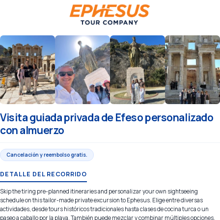
Visita guiada privada de Efeso personalizado
con almuerzo
Cancelación y reembolso gratis.
DETALLE DEL RECORRIDO
Skip the tiring pre-planned itineraries and personalizar your own sightseeing
schedule on this tailor-made private excursion to Ephesus. Elige entre diversas
actividades, desde tours históricos tradicionales hasta clases de cocina turca o un
paseo a caballo por la playa. También puede mezclar y combinar múltiples opciones,